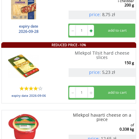
i cheddar
200 g
price:
8,75
zł
expiry date
2026-09-28
REDUCED PRICE -10%
Mlekpol Tilsit hard cheese
slices
150 g
price:
5,23
zł
expiry date
2026-09-06
Mlekpol havarti cheese on a
piece
of
0.338 kg
price:
12,65
zł