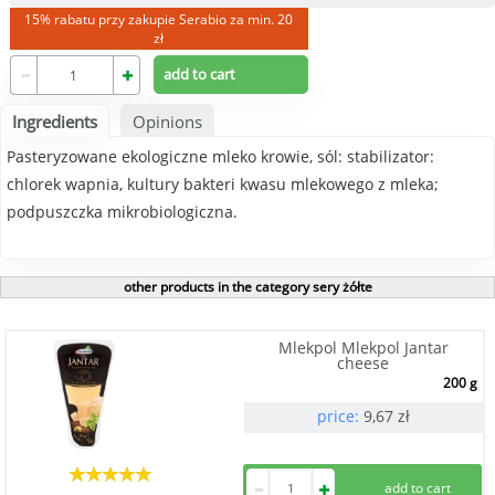
15% rabatu przy zakupie Serabio za min. 20
zł
Ingredients
Opinions
Pasteryzowane ekologiczne mleko krowie, sól: stabilizator:
chlorek wapnia, kultury bakteri kwasu mlekowego z mleka;
podpuszczka mikrobiologiczna.
other products in the category sery żółte
Mlekpol Mlekpol Jantar
cheese
200 g
price:
9,67
zł