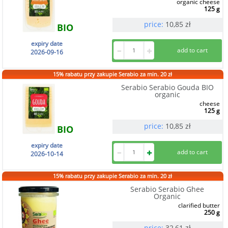
organic cheese
125 g
price:
10,85
zł
BIO
expiry date
2026-09-16
15% rabatu przy zakupie Serabio za min. 20 zł
Serabio Serabio Gouda BIO
organic
cheese
125 g
price:
10,85
zł
BIO
expiry date
2026-10-14
15% rabatu przy zakupie Serabio za min. 20 zł
Serabio Serabio Ghee
Organic
clarified butter
250 g
price:
32,61
zł