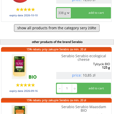
expiry date
2026-10-10
show all products from the category sery żółte
other products of the brand Serabio
15% rabatu przy zakupie Serabio za min. 20 zł
Serabio Serabio ecological
cheese
Tylżycki BIO
125 g
price:
10,85
zł
BIO
expiry date
2026-09-16
15% rabatu przy zakupie Serabio za min. 20 zł
Serabio Serabio Maasdam
BIO