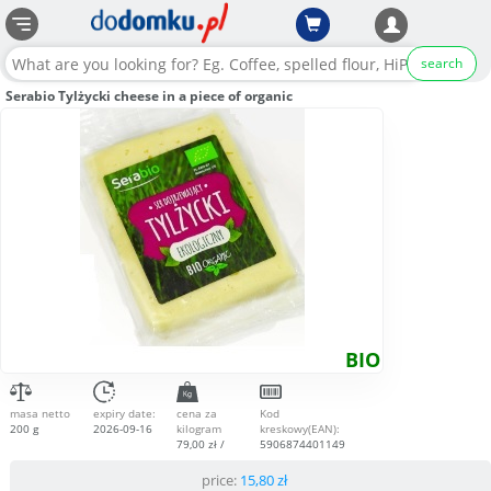
search
Serabio Tylżycki cheese in a piece of organic
BIO
masa netto
expiry date:
cena za
Kod
200 g
2026-09-16
kilogram
kreskowy(EAN):
79,00 zł /
5906874401149
kg
price:
15,80
zł